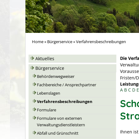
Home
»
Bürgerservice
»
Verfahrensbeschreibungen
Die Verf
Aktuelles
Verwaltu
Bürgerservice
Vorausse
Behördenwegweiser
Fristen/
Leistung
Fachbereiche / Ansprechpartner
A
B
C
D
E
Lebenslagen
Sch
Verfahrensbeschreibungen
Formulare
Str
Formulare von externen
Verwaltungsdienstleistern
Ihnen is
Abfall und Grünschnitt