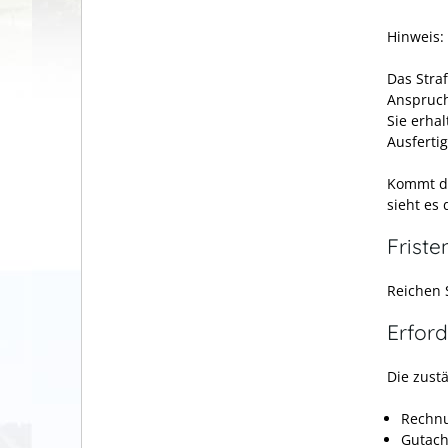
Hinweis:
Das Stra
Anspruch
Sie erhal
Ausferti
Kommt da
sieht es
Friste
Reichen S
Erford
Die zust
Rechn
Gutach