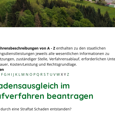
ahrensbeschreibungen von A - Z
enthalten zu den staatlichen
ngsdienstleistungen jeweils alle wesentlichen Informationen zu
tzungen, zuständiger Stelle, Verfahrensablauf, erforderlichen Unt
Dauer, Kosten/Leistung und Rechtsgrundlage.
en
F
G
H
I
J
K
L
M
N
O
P
Q
R
S
T
U
V
W
X
Y
Z
adensausgleich im
afverfahren beantragen
t durch eine Straftat Schaden entstanden?