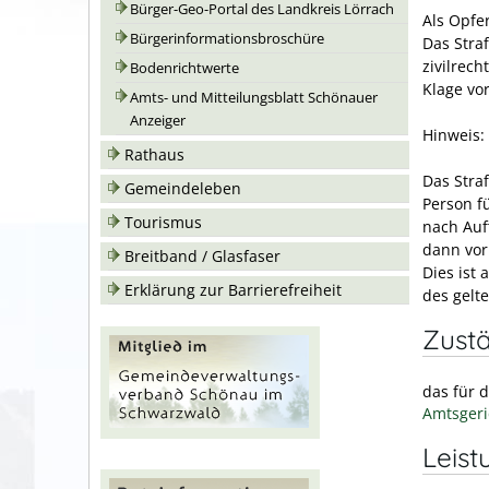
Bürger-Geo-Portal des Landkreis Lörrach
Als Opfe
Bürgerinformationsbroschüre
Das Stra
zivilrec
Bodenrichtwerte
Klage vor
Amts- und Mitteilungsblatt Schönauer
Anzeiger
Hinweis:
Rathaus
Das Straf
Gemeindeleben
Person f
Tourismus
nach Auf
dann vor
Breitband / Glasfaser
Dies ist
Erklärung zur Barrierefreiheit
des gelt
Zustä
das für 
Amtsgeri
Leist