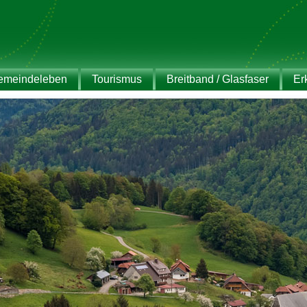
emeindeleben
Tourismus
Breitband / Glasfaser
Er