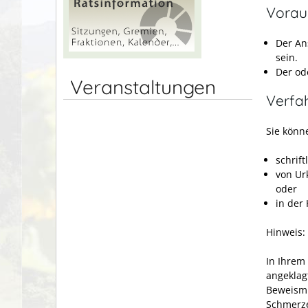
Vorau
Der An
sein.
Der od
Veranstaltungen
Verfa
Sie könn
schrift
von Ur
oder
in der
Hinweis:
In Ihrem
angeklag
Beweismi
Schmerze