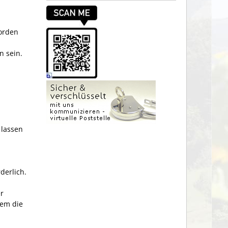
worden
n sein.
lassen
derlich.
er
dem die