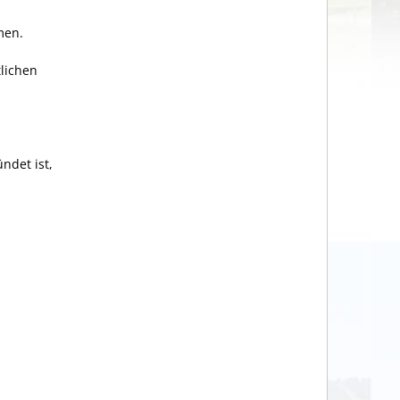
men.
tlichen
ndet ist,