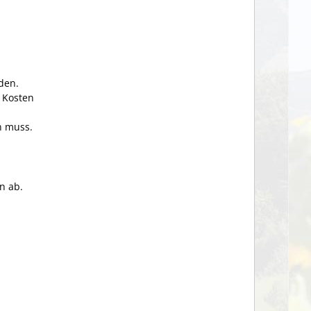
den.
e Kosten
n muss.
n ab.