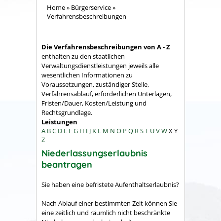
Home
»
Bürgerservice
»
Verfahrensbeschreibungen
Die Verfahrensbeschreibungen von A - Z
enthalten zu den staatlichen
Verwaltungsdienstleistungen jeweils alle
wesentlichen Informationen zu
Voraussetzungen, zuständiger Stelle,
Verfahrensablauf, erforderlichen Unterlagen,
Fristen/Dauer, Kosten/Leistung und
Rechtsgrundlage.
Leistungen
A
B
C
D
E
F
G
H
I
J
K
L
M
N
O
P
Q
R
S
T
U
V
W
X
Y
Z
Niederlassungserlaubnis
beantragen
Sie haben eine befristete Aufenthaltserlaubnis?
Nach Ablauf einer bestimmten Zeit können Sie
eine zeitlich und räumlich nicht beschränkte