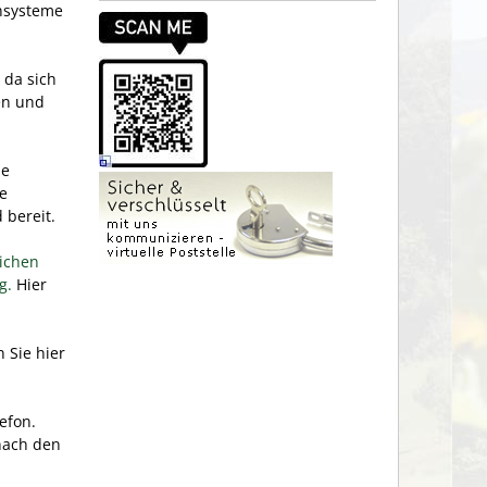
ensysteme
 da sich
en und
ie
ie
bereit.
lichen
g.
Hier
 Sie hier
efon.
 nach den