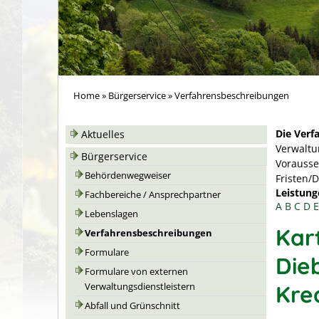
Home
»
Bürgerservice
»
Verfahrensbeschreibungen
Die Verf
Aktuelles
Verwaltu
Bürgerservice
Vorausse
Behördenwegweiser
Fristen/
Leistung
Fachbereiche / Ansprechpartner
A
B
C
D
E
Lebenslagen
Kar
Verfahrensbeschreibungen
Formulare
Die
Formulare von externen
Kre
Verwaltungsdienstleistern
Abfall und Grünschnitt