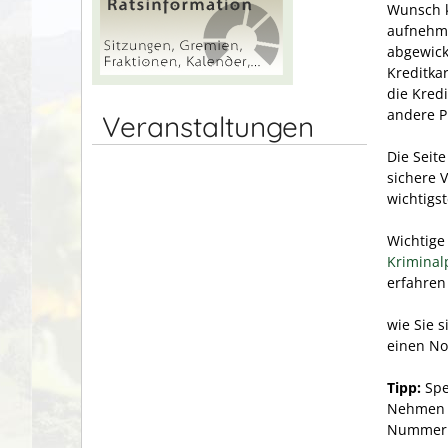
Wunsch k
aufnehme
abgewick
Kreditka
die Kred
andere P
Veranstaltungen
Die Seit
sichere 
wichtigs
Wichtige
Kriminal
erfahren
wie Sie 
einen Not
Tipp:
Spe
Nehmen S
Nummern