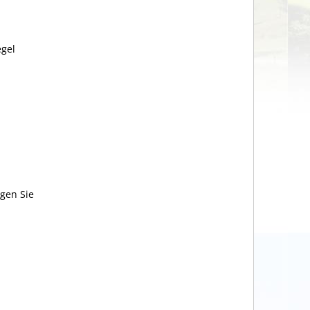
egel
igen Sie