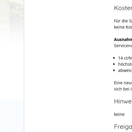
Koste
Für die 
keine Ko
Ausnahm
Servicen
14 ct/
höchst
abweic
Eine neu
sich bei
Hinwe
keine
Freig