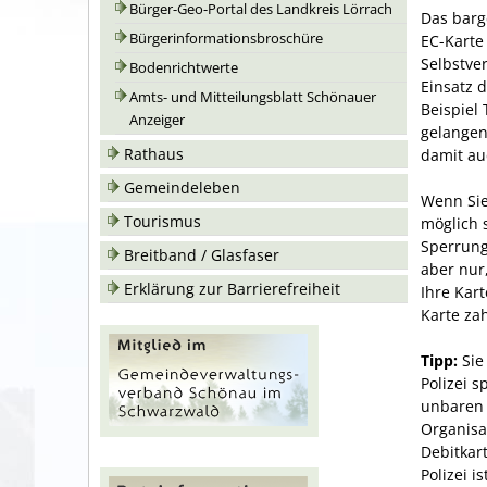
Bürger-Geo-Portal des Landkreis Lörrach
Das barg
Bürgerinformationsbroschüre
EC-Karte
Selbstve
Bodenrichtwerte
Einsatz d
Amts- und Mitteilungsblatt Schönauer
Beispiel
Anzeiger
gelangen
Rathaus
damit au
Gemeindeleben
Wenn Sie 
Tourismus
möglich 
Sperrung
Breitband / Glasfaser
aber nur
Erklärung zur Barrierefreiheit
Ihre Kart
Karte za
Tipp:
Sie
Polizei s
unbaren 
Organisa
Debitkart
Polizei 