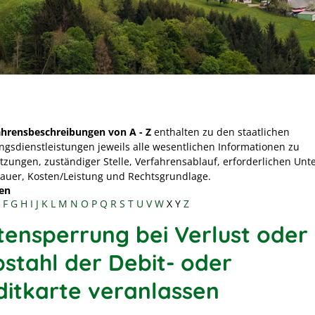
ahrensbeschreibungen von A - Z
enthalten zu den staatlichen
ngsdienstleistungen jeweils alle wesentlichen Informationen zu
tzungen, zuständiger Stelle, Verfahrensablauf, erforderlichen Unt
Dauer, Kosten/Leistung und Rechtsgrundlage.
en
F
G
H
I
J
K
L
M
N
O
P
Q
R
S
T
U
V
W
X
Y
Z
tensperrung bei Verlust oder
bstahl der Debit- oder
ditkarte veranlassen