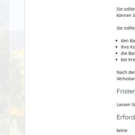
Sie sollt
können S
Sie soll
den B
Ihre 
die Ban
bei Kr
Nach der
Verlustan
Friste
Lassen S
Erford
keine