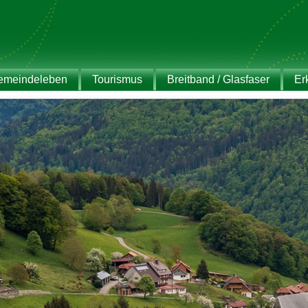
emeindeleben
Tourismus
Breitband / Glasfaser
Er