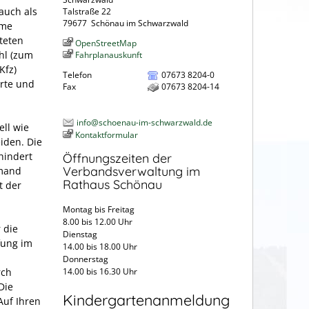
auch als
Talstraße 22
79677
Schönau im Schwarzwald
eme
iteten
OpenStreetMap
hl
(zum
Fahrplanauskunft
Kfz)
Telefon
07673 8204-0
arte und
Fax
07673 8204-14
info@schoenau-im-schwarzwald.de
ell wie
Kontaktformular
iden. Die
hindert
Öffnungszeiten der
Verbandsverwaltung im
emand
Rathaus Schönau
t der
Montag bis Freitag
8.00 bis 12.00 Uhr
 die
Dienstag
fung im
14.00 bis 18.00 Uhr
Donnerstag
rch
14.00 bis 16.30 Uhr
Die
Kindergartenanmeldung
Auf Ihren