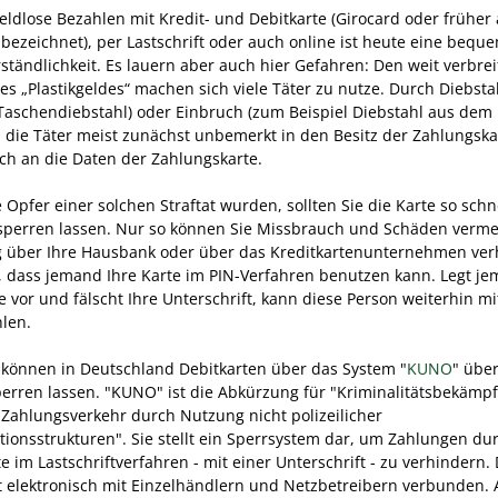
eldlose Bezahlen mit Kredit- und Debitkarte (Girocard oder früher 
 bezeichnet), per Lastschrift oder auch online ist heute eine bequ
rständlichkeit. Es lauern aber auch hier Gefahren: Den weit verbre
es „Plastikgeldes“ machen sich viele Täter zu nutze. Durch Diebsta
 Taschendiebstahl)
oder Einbruch
(zum Beispiel Diebstahl aus dem 
 die Täter meist zunächst unbemerkt in den Besitz der Zahlungsk
ch an die Daten der Zahlungskarte.
Opfer einer solchen Straftat wurden, sollten Sie die Karte so schn
sperren lassen. Nur so können Sie Missbrauch und Schäden verme
 über Ihre Hausbank oder über das Kreditkartenunternehmen ver
, dass jemand Ihre Karte im PIN-Verfahren benutzen kann. Legt j
e vor und fälscht Ihre Unterschrift, kann diese Person weiterhin mi
hlen.
 können in Deutschland Debitkarten über das System "
KUNO
" über
perren lassen.
"KUNO" ist die Abkürzung für "Kriminalitätsbekämp
Zahlungsverkehr durch Nutzung nicht polizeilicher
tionsstrukturen". Sie stellt ein Sperrsystem dar, um Zahlungen du
e im Lastschriftverfahren - mit einer Unterschrift - zu verhindern. 
ist elektronisch mit Einzelhändlern und Netzbetreibern verbunden. 