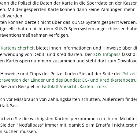
ann die Polizei die Daten der Karte in die Sperrdateien der Kass
n. Mit der gesperrten Karte können dann keine Zahlungen mehr
elt werden.
rten können derzeit nicht über das KUNO-System gesperrt werden,
itgesellschaften nicht dem KUNO-Sperrsystem angeschlossen hab
räventionsmaßnahmen verfolgen.
e
Kartensicherheit
bietet Ihnen Informationen und Hinweise über d
Verwendung von Debit- und Kreditkarten. Der
SOS-Infopass
fasst d
ten Kartensperrnummern zusammen und steht dort zum Download 
 Hinweise und Tipps der Polizei finden Sie auf der Seite der
Polizei
prävention der Länder und des Bundes: EC- und Kreditkartenbetru
 Sie zum Beispiel im
Faltblatt Vorsicht „Karten-Tricks“
sich vor Missbrauch von Zahlungskarten
schützen. Außerdem finden
fall-Pass.
ichern Sie die wichtigsten Kartensperrnummern in Ihrem Mobiltel
ie den "Notfallpass" immer mit, damit Sie im Ernstfall nicht erst
 suchen müssen.