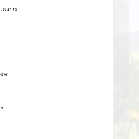
n. Nur so
oder
en.