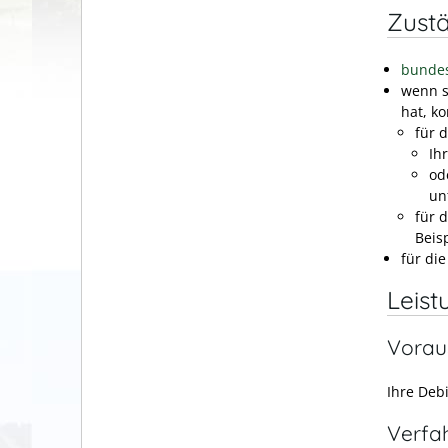
Zustä
bundes
wenn s
hat, ko
für 
Ih
od
un
für 
Beis
für die
Leist
Vorau
Ihre Deb
Verfa