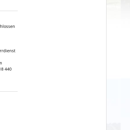
chlossen
rrdienst
um
18 440