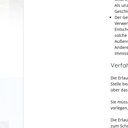
Als un
Geschl
Der Ge
Verwen
Entsch
solche
Außens
Andere
Immis
Verfa
Die Erlau
Stelle b
über das
Sie müss
vorlegen
Die Erla
zum Schu