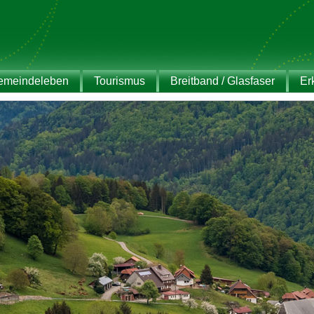
emeindeleben
Tourismus
Breitband / Glasfaser
Er