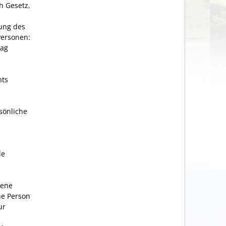
h Gesetz,
tung des
Personen:
rag
hts
sönliche
le
gene
he Person
ur