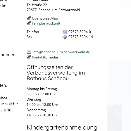
Talstraße 22
 die
79677
Schönau im Schwarzwald
OpenStreetMap
Fahrplanauskunft
Telefon
07673 8204-0
Fax
07673 8204-14
info@schoenau-im-schwarzwald.de
enommen.
Kontaktformular
Öffnungszeiten der
Verbandsverwaltung im
Rathaus Schönau
len.
Montag bis Freitag
8.00 bis 12.00 Uhr
isse.
Dienstag
ine solche
14.00 bis 18.00 Uhr
is und
Donnerstag
14.00 bis 16.30 Uhr
Kindergartenanmeldung