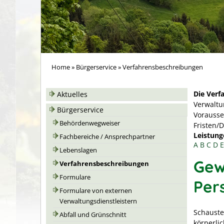
Home
»
Bürgerservice
»
Verfahrensbeschreibungen
Die Verf
Aktuelles
Verwaltu
Bürgerservice
Vorausse
Behördenwegweiser
Fristen/
Leistung
Fachbereiche / Ansprechpartner
A
B
C
D
E
Lebenslagen
Gew
Verfahrensbeschreibungen
Formulare
Per
Formulare von externen
Verwaltungsdienstleistern
Schauste
Abfall und Grünschnitt
körperli