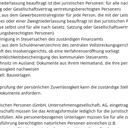
ederlassung beauftragt ist (bei juristischen Personen: für alle nac
g oder Gesellschaftsvertrag vertretungsberechtigten Personen)
 aus dem Gewerbezentralregister für jede Person, die mit der Lei
bes oder einer Zweigniederlassung beauftragt ist (bei juristischen 
ese selbst und für alle nach Gesetz, Satzung oder Gesellschaftsvert
tungsberechtigten Personen)
inigung in Steuersachen des zuständigen Finanzamts
 aus dem Schuldnerverzeichnis des zentralen Vollstreckungsgeric
ft des Insolvenzgerichts, ob eine Verfahrenseröffnung vorliegt
nklichkeitsbescheinigung des kommunalen Steueramts
hnsitz im Ausland: Dokumente aus Ihrem Heimatland, die Ihre per
ässigkeit nachweisen
ell: Bauvorlagen
prüfung der persönlichen Zuverlässigkeit kann die zuständige Stel
Dokumente anfordern.
stischen Personen (GmbH, Unternehmensgesellschaft, AG, eingetra
schaft) müssen Sie das Antragsformular lediglich für die juristisc
usfüllen. Alle personenbezogenen Unterlagen müssen Sie für alle z
sführung berechtigten natürlichen Personen einreichen (z.B.