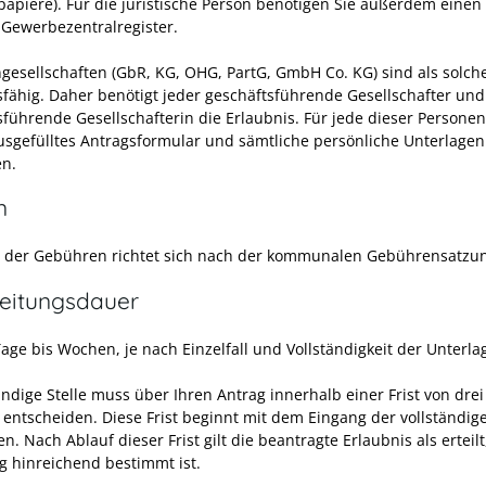
papiere). Für die juristische Person benötigen Sie außerdem eine
Gewerbezentralregister.
gesellschaften (GbR, KG, OHG, PartG, GmbH Co. KG) sind als solche
sfähig. Daher benötigt jeder geschäftsführende Gesellschafter und
sführende Gesellschafterin die Erlaubnis. Für jede dieser Person
ausgefülltes Antragsformular und sämtliche persönliche Unterlagen
en.
n
 der Gebühren richtet sich nach der kommunalen Gebührensatzu
eitungsdauer
age bis Wochen, je nach Einzelfall und Vollständigkeit der Unterla
ndige Stelle muss über Ihren Antrag innerhalb einer Frist von drei
entscheiden. Diese Frist beginnt mit dem Eingang der vollständig
n. Nach Ablauf dieser Frist gilt die beantragte Erlaubnis als erteil
ag hinreichend bestimmt ist.