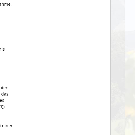
nahme,
nis
piers
 das
es
R))
 einer