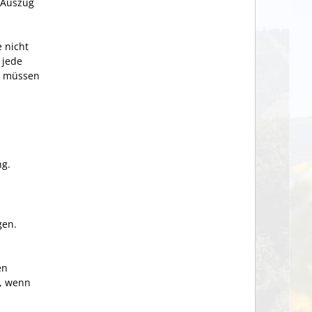
n Auszug
 nicht
 jede
en müssen
ng.
gen.
en
t, wenn