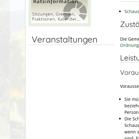
Schaus
Zustä
Veranstaltungen
Die Geme
Ordnung
Leist
Vorau
Vorausse
Sie mü
bezieh
Person
Die Sc
Schaus
wenn s
sind. 