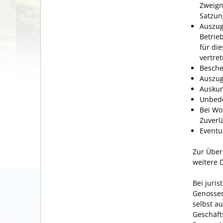
Zweigni
Satzun
Auszug
Betrie
für di
vertre
Besche
Auszug
Auskun
Unbede
Bei Wo
Zuverl
Eventu
Zur Über
weitere 
Bei juri
Genossen
selbst a
Geschäft