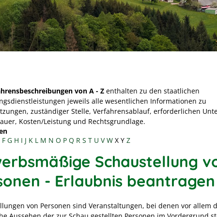
ahrensbeschreibungen von A - Z
enthalten zu den staatlichen
ngsdienstleistungen jeweils alle wesentlichen Informationen zu
tzungen, zuständiger Stelle, Verfahrensablauf, erforderlichen Unt
Dauer, Kosten/Leistung und Rechtsgrundlage.
en
F
G
H
I
J
K
L
M
N
O
P
Q
R
S
T
U
V
W
X
Y
Z
erbsmäßige Schaustellung v
sonen - Erlaubnis beantragen
llungen von Personen sind Veranstaltungen, bei denen vor allem 
che Aussehen der zur Schau gestellten Personen im Vordergrund st