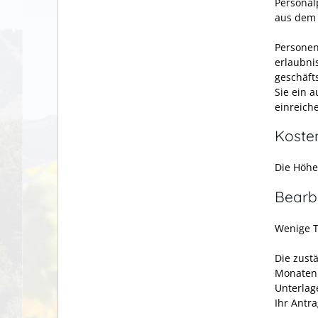
Personal
aus dem 
Personen
erlaubni
geschäft
Sie ein 
einreich
Koste
Die Höhe
Bearb
Wenige T
Die zustä
Monaten 
Unterlage
Ihr Antr