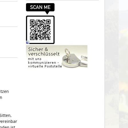
itzen
on
Sitten
,
vereinbar
nden ist.