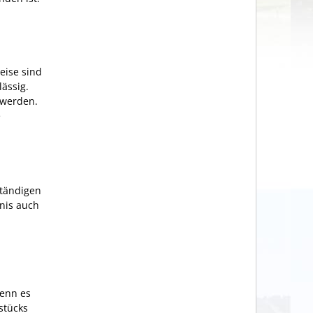
eise sind
ässig.
 werden.
e
ständigen
bnis auch
n
wenn es
stücks