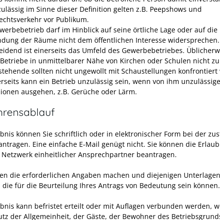
zulässig im Sinne dieser Definition gelten z.B. Peepshows und
echtsverkehr vor Publikum.
werbebetrieb darf im Hinblick auf seine örtliche Lage oder auf die
dung der Räume nicht dem öffentlichen Interesse widersprechen.
eidend ist einerseits das Umfeld des Gewerbebetriebes. Üblicherw
 Betriebe in unmittelbarer Nähe von Kirchen oder Schulen nicht zul
tehende sollten nicht ungewollt mit Schaustellungen konfrontiert
rseits kann ein Betrieb unzulässig sein, wenn von ihm unzulässig
sionen
ausgehen
,
z.B. Gerüche oder Lärm
.
hrensablauf
bnis können Sie schriftlich oder in elektronischer Form bei der zu
eantragen. Eine einfache E-Mail genügt nicht. Sie können die Erlau
 Netzwerk einheitlicher Ansprechpartner beantragen.
en die erforderlichen Angaben machen und diejenigen Unterlage
, die für die Beurteilung Ihres Antrags von Bedeutung sein können.
ubnis kann befristet erteilt oder mit Auflagen verbunden werden, 
tz der Allgemeinheit, der Gäste, der Bewohner des Betriebsgrund