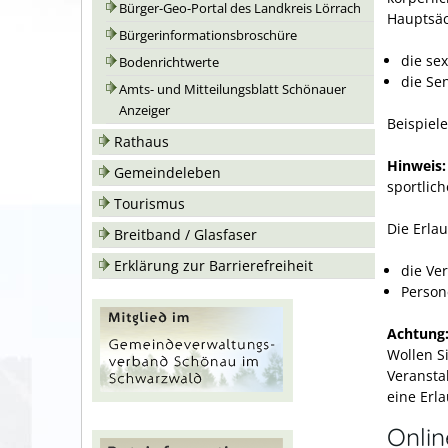
Bürger-Geo-Portal des Landkreis Lörrach
Hauptsäc
Bürgerinformationsbroschüre
die se
Bodenrichtwerte
die Se
Amts- und Mitteilungsblatt Schönauer
Anzeiger
Beispiel
Rathaus
Hinweis:
Gemeindeleben
sportlic
Tourismus
Die Erla
Breitband / Glasfaser
Erklärung zur Barrierefreiheit
die Ve
Person
Achtung
Wollen Si
Veransta
eine Erla
Onli