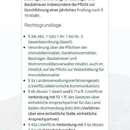
Baubetreuer insbesondere die Pflicht zur
Durchführung einer jährlichen
Prüfung nach §
16 MaBV
.
Rechtsgrundlage
§ 34c Abs. 1 Satz 1 Nr. 1 bis Nr. 3
Gewerbeordnung (GewO)
Verordnung über die Pflichten der
Immobilienmakler, Darlehensvermittler,
Bauträger, Baubetreuer und
Wohnimmobilienverwalter (MaBV), auch im
Hinblick auf die Pflicht zur Weiterbildung für
Immobilienmakler
§ 3a Landesverwaltungsverfahrensgesetz
(LVwVfG) (elektronische Kommunikation)
§ 6b Absatz 1 GewO
und
§ 71a ff. LVwVfG
in
Verbindung mit
§§ 1 ff. des Gesetzes über
einheitliche Ansprechpartner für das Land
Baden-Württemberg (EAG BW)
(Verfahren
über eine einheitliche Stelle, einheitliche
Ansprechpartner)
§ 42a LVwVfG
in Verbindung mit
§ 6a Absatz
1 GewO
(Entscheidungsfrist,