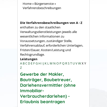
Home
»
Bürgerservice
»
Verfahrensbeschreibungen
Die Verfahrensbeschreibungen von A - Z
enthalten zu den staatlichen
Verwaltungsdienstleistungen jeweils alle
wesentlichen Informationen zu
Voraussetzungen, zuständiger Stelle,
Verfahrensablauf, erforderlichen Unterlagen,
Fristen/Dauer, Kosten/Leistung und
Rechtsgrundlage.
Leistungen
A
B
C
D
E
F
G
H
I
J
K
L
M
N
O
P
Q
R
S
T
U
V
W
X
Y
Z
Gewerbe der Makler,
Bauträger, Baubetreuer,
Darlehensvermittler (ohne
Immobiliar-
Verbraucherdarlehen) -
Erlaubnis beantragen