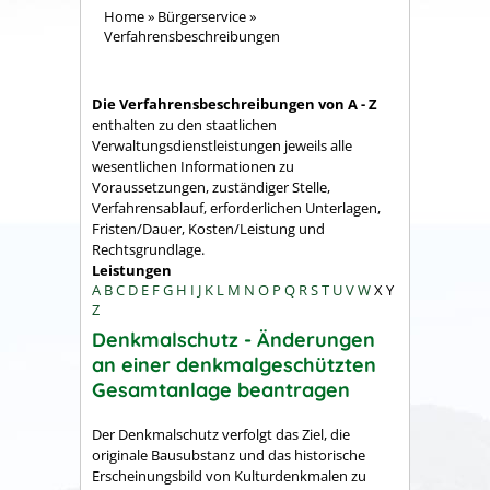
Home
»
Bürgerservice
»
Verfahrensbeschreibungen
Die Verfahrensbeschreibungen von A - Z
enthalten zu den staatlichen
Verwaltungsdienstleistungen jeweils alle
wesentlichen Informationen zu
Voraussetzungen, zuständiger Stelle,
Verfahrensablauf, erforderlichen Unterlagen,
Fristen/Dauer, Kosten/Leistung und
Rechtsgrundlage.
Leistungen
A
B
C
D
E
F
G
H
I
J
K
L
M
N
O
P
Q
R
S
T
U
V
W
X
Y
Z
Denkmalschutz - Änderungen
an einer denkmalgeschützten
Gesamtanlage beantragen
Der Denkmalschutz verfolgt das Ziel, die
originale Bausubstanz und das historische
Erscheinungsbild von Kulturdenkmalen zu