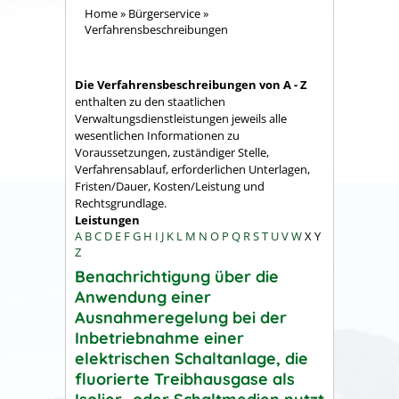
Home
»
Bürgerservice
»
Verfahrensbeschreibungen
Die Verfahrensbeschreibungen von A - Z
enthalten zu den staatlichen
Verwaltungsdienstleistungen jeweils alle
wesentlichen Informationen zu
Voraussetzungen, zuständiger Stelle,
Verfahrensablauf, erforderlichen Unterlagen,
Fristen/Dauer, Kosten/Leistung und
Rechtsgrundlage.
Leistungen
A
B
C
D
E
F
G
H
I
J
K
L
M
N
O
P
Q
R
S
T
U
V
W
X
Y
Z
Benachrichtigung über die
Anwendung einer
Ausnahmeregelung bei der
Inbetriebnahme einer
elektrischen Schaltanlage, die
fluorierte Treibhausgase als