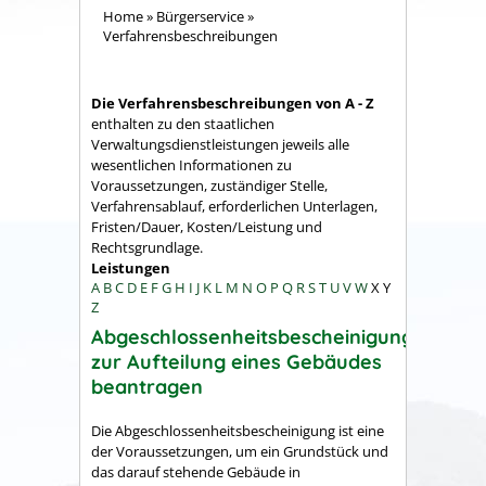
Home
»
Bürgerservice
»
Verfahrensbeschreibungen
Die Verfahrensbeschreibungen von A - Z
enthalten zu den staatlichen
Verwaltungsdienstleistungen jeweils alle
wesentlichen Informationen zu
Voraussetzungen, zuständiger Stelle,
Verfahrensablauf, erforderlichen Unterlagen,
Fristen/Dauer, Kosten/Leistung und
Rechtsgrundlage.
Leistungen
A
B
C
D
E
F
G
H
I
J
K
L
M
N
O
P
Q
R
S
T
U
V
W
X
Y
Z
Abgeschlossenheitsbescheinigung
zur Aufteilung eines Gebäudes
beantragen
Die Abgeschlossenheitsbescheinigung ist eine
der Voraussetzungen, um ein Grundstück und
das darauf stehende Gebäude in